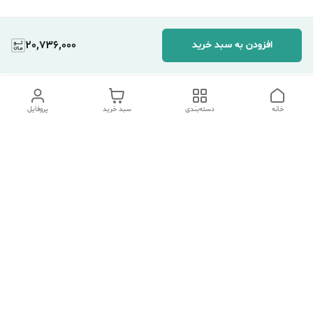
20,736,000
افزودن به سبد خرید
خانه
دسته‌بندی
سبد خرید
پروفایل
دسترسی سریع
تماس با ما
شکایات
درباره ما
قوانین و مقررات
سیاست حریم خصوصی