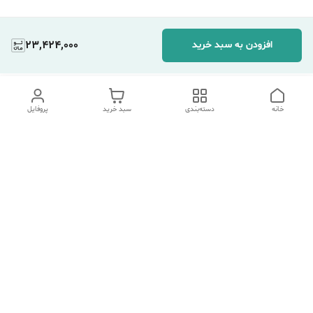
23,424,000
افزودن به سبد خرید
خانه
دسته‌بندی
سبد خرید
پروفایل
دسترسی سریع
تماس با ما
شکایات
درباره ما
قوانین و مقررات
سیاست حریم خصوصی