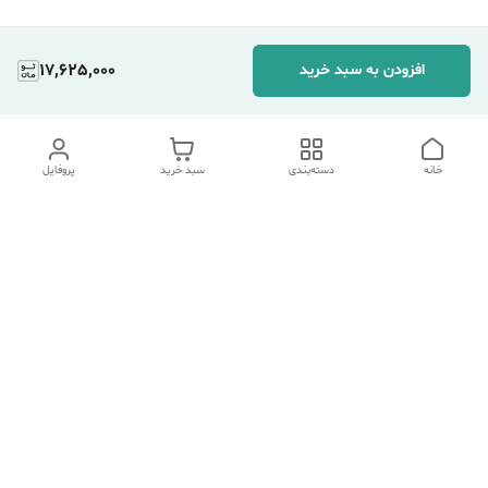
17,625,000
افزودن به سبد خرید
خانه
دسته‌بندی
سبد خرید
پروفایل
دسترسی سریع
تماس با ما
شکایات
درباره ما
قوانین و مقررات
سیاست حریم خصوصی