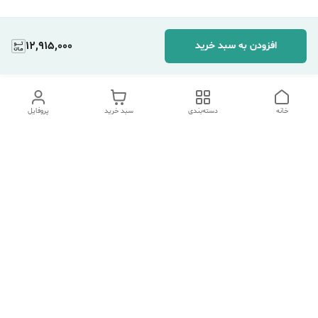
12,915,000
افزودن به سبد خرید
خانه
دسته‌بندی
سبد خرید
پروفایل
دسترسی سریع
تماس با ما
شکایات
درباره ما
قوانین و مقررات
سیاست حریم خصوصی