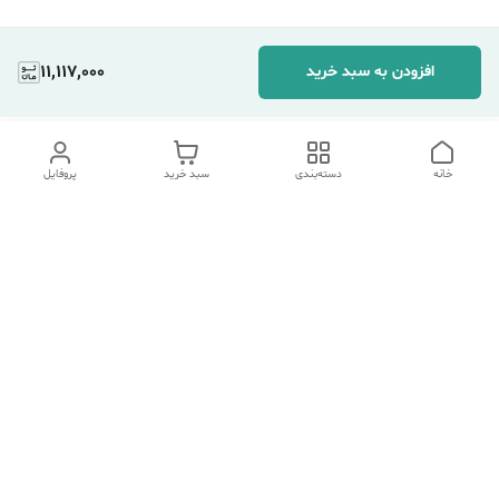
11,117,000
افزودن به سبد خرید
خانه
دسته‌بندی
سبد خرید
پروفایل
دسترسی سریع
تماس با ما
شکایات
درباره ما
قوانین و مقررات
سیاست حریم خصوصی