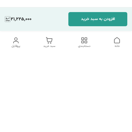
21,225,000
افزودن به سبد خرید
خانه
دسته‌بندی
سبد خرید
پروفایل
دسترسی سریع
تماس با ما
شکایات
درباره ما
قوانین و مقررات
سیاست حریم خصوصی