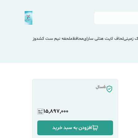
 زمینی
لحاف لایت هتلی سارای
محافظ
ملحفه نیم ست کشدوز
5سال
15,897,000
افزودن به سبد خرید