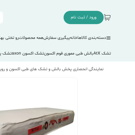
ورود / ثبت نام
دسته‌بندی کالاها
خانه
پیگیری سفارش
همه محصولات
رو تختی بها
تشک AtX
بالش طبی مموری فوم اکسون
تشک اکسون axon
تشک پ
نمایندگی انحصاری پخش بالش و تشک های طبی اکسون و رویا