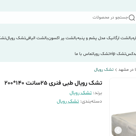
جستجو در محصولات
ره
بالشت ارگانیک مدل پشم و پنبه
بالشت ‍‍‍پر اکسون
بالشت الیافی
تشک رویال
تشک
دکس
تشک vip
تشک رویا
تماس با ما
 در مشهد
تشک رویال
تشک رویال طبی فنری 25سانت 140*200
برند:
تشک رویال
دسته‌بندی
:
تشک رویال