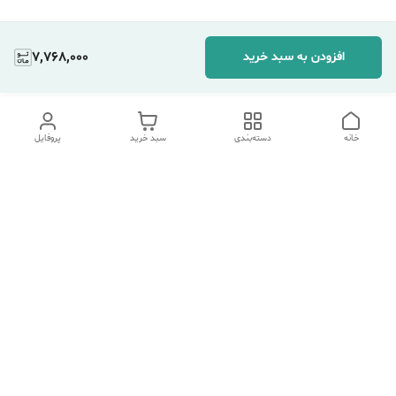
7,768,000
افزودن به سبد خرید
خانه
دسته‌بندی
سبد خرید
پروفایل
دسترسی سریع
تماس با ما
شکایات
درباره ما
قوانین و مقررات
سیاست حریم خصوصی