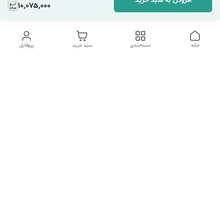
افزودن به سبد خرید
10,075,000
خانه
دسته‌بندی
سبد خرید
پروفایل
دسترسی سریع
تماس با ما
شکایات
درباره ما
قوانین و مقررات
سیاست حریم خصوصی
هفت روز هفته ، ۲۴ ساعت شبانه‌روز پاسخگوی شما هستیم.
شماره تماس
09354305088