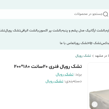
جستجو در محصولات
ره
بالشت ارگانیک مدل پشم و پنبه
بالشت ‍‍‍پر اکسون
بالشت الیافی
تشک رویال
تشک
دکس
تشک vip
تشک رویا
تماس با ما
 در مشهد
تشک رویال
تشک رویال فنری 20سانت 180*200
برند:
تشک رویال
دسته‌بندی
:
تشک رویال