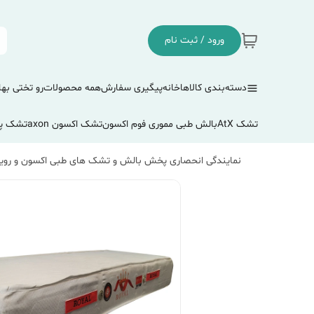
ورود / ثبت نام
دسته‌بندی کالاها
خانه
پیگیری سفارش
همه محصولات
رو تختی بها
تشک AtX
بالش طبی مموری فوم اکسون
تشک اکسون axon
تشک پ
نمایندگی انحصاری پخش بالش و تشک های طبی اکسون و رویا