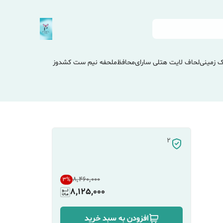
 زمینی
لحاف لایت هتلی سارای
محافظ
ملحفه نیم ست کشدوز
2
۸٬۴۶۰٬۰۰۰
3
%
8,125,000
افزودن به سبد خرید