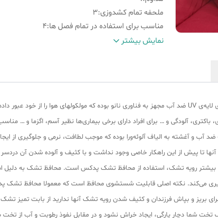
ملحفه تمام کشدوزی
:
3
مناسب برای استفاده در تمام فصل ها
:
4
ضد حساسیت
:
5
نمایش بیشتر
ضد تعریق
:
6
پارچه پنبه
:
7
لکولهای آب را نمیدهد.
باکتری، آلودگی و … برای افراد دارای برخی بیماری‌ها نظیر آسم، اگزما و … مناسب
ضد آب و آغشته به الیاف آلوئه‌ورا بوده که موجب لطافت، نرمی و جلوگیری از ایجا
 آنها تا پیش از این راهکار خاصی وجود نداشت و با کثیف و آلوده شدن آن دردسر
م بیشتر رویه تشک، استفاده از محافظ تشک پدکس است. محافظ تشک به دلیل است
ری می‌کند. نکته اصلی قابلیت شستشوی محافظ است که معمولا محافظ تشک پدکس
رای بریز و بپاش فرزندان و کثیف شدن رویه تشک آنها ندارید از بابت تمیز تشک
تخت شما دچار پارگی، ایجاد خراش نشود و در مقابل نفوذ رطوبت و آب از تخت