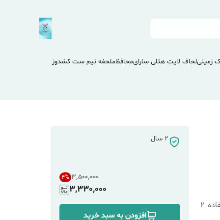
 زمینی
لحاف لایت هتلی سارای
محافظ
ملحفه نیم ست کشدوز
2 سال
۳٬۵۰۰٬۰۰۰
4
%
3,330,000
اده
2
افزودن به سبد خرید