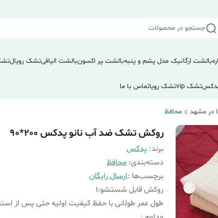
جستجو در محصولات
ره
بالشت ارگانیک مدل پشم و پنبه
بالشت ‍‍‍پر اکسون
بالشت الیافی
تشک رویال
تشک
دکس
تشک vip
تشک رویا
تماس با ما
 در مشهد
محافظ
روکش تشک ضد آب نانو پدکس 200*90
برند:
پدکس
دسته‌بندی
:
محافظ
برچسب‌ها :
ارسال رایگان
روکش قابل شستشو
:
1
طول عمر طولانی با حفظ کیفیت اولیه حتی پس از استف
مداوم.
: