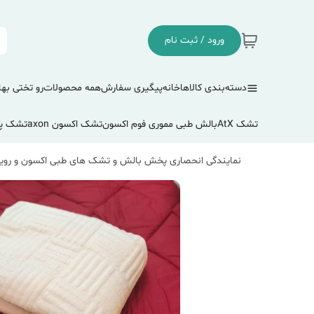
ورود / ثبت نام
دسته‌بندی کالاها
خانه
پیگیری سفارش
همه محصولات
رو تختی بها
تشک AtX
بالش طبی مموری فوم اکسون
تشک اکسون axon
تشک پ
نمایندگی انحصاری پخش بالش و تشک های طبی اکسون و رویا