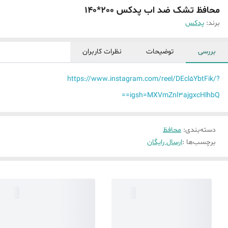
محافظ تشک ضد اب پدکس 200*140
برند:
پدکس
بررسی
توضیحات
نظرات کاربران
https://www.instagram.com/reel/DEcl5YbtFik/?
igsh=MXVmZnl3ajgxcHlhbQ==
دسته‌بندی
:
محافظ
برچسب‌ها :
ارسال رایگان