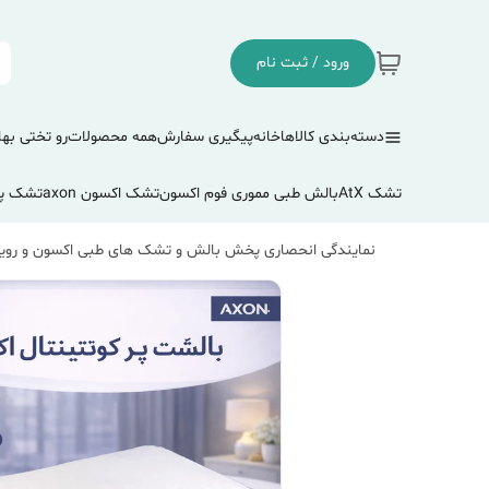
ورود / ثبت نام
دسته‌بندی کالاها
خانه
پیگیری سفارش
همه محصولات
رو تختی بها
تشک AtX
بالش طبی مموری فوم اکسون
تشک اکسون axon
تشک پ
نمایندگی انحصاری پخش بالش و تشک های طبی اکسون و رویا