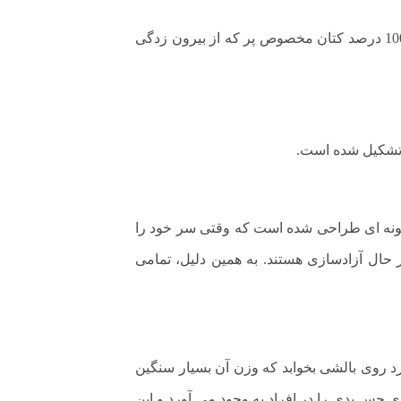
بالش continental از سری بالش های هتلی مجموعه آکسون با پر طبیعی غاز و استفاده از پارچه های Down proof با 100 درصد کتان مخصوص پر که از بیرون زدگی
الش به گونه ای طراحی شده است که وقتی سر خود را
ال آزادسازی هستند. به همین دلیل، تمامی
 است. امروزه، کسی تمایل ندارد روی بالشی بخوابد که وزن آن بسیار سنگین
ی حس بدی را در افراد به وجود می آورد و این