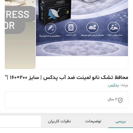
محافظ تشک نانو لمینت ضد آب پدکس | سایز 200×160 |"
برند:
پدکس
2 سال
بررسی
توضیحات
نظرات کاربران